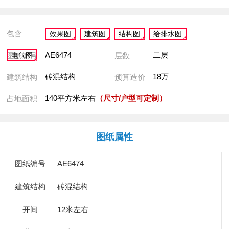
包含
效果图
建筑图
结构图
给排水图
AE6474
二层
图纸编号
层数
电气图
砖混结构
18万
建筑结构
预算造价
140平方米左右
（尺寸/户型可定制）
占地面积
图纸属性
图纸编号
AE6474
建筑结构
砖混结构
开间
12米左右