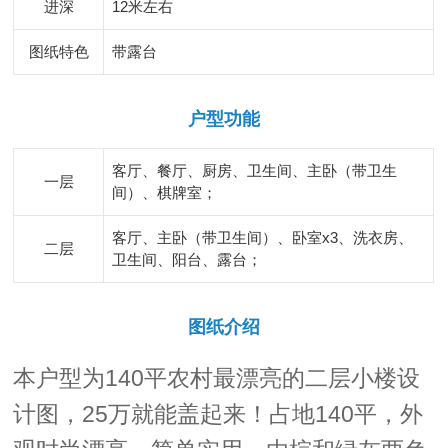
进深
12米左右
图纸特色
带露台
户型功能
客厅、餐厅、厨房、卫生间、主卧（带卫生
一层
间）、棋牌室；
客厅、主卧（带卫生间）、卧室x3、洗衣房、
二层
卫生间、阳台、露台；
图纸介绍
本户型为140平农村最漂亮的二层小楼设
计图，25万就能盖起来！占地140平，外