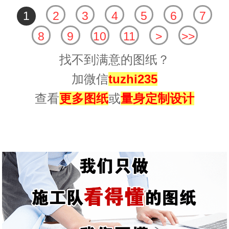
1
2
3
4
5
6
7
8
9
10
11
>
>>
找不到满意的图纸？
加微信
tuzhi235
查看
更多图纸
或
量身定制设计