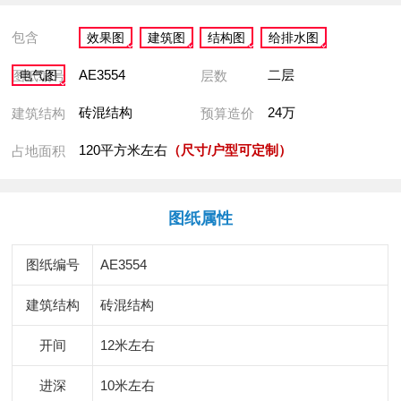
包含
效果图
建筑图
结构图
给排水图
AE3554
二层
图纸编号
层数
电气图
砖混结构
24万
建筑结构
预算造价
120平方米左右
（尺寸/户型可定制）
占地面积
图纸属性
图纸编号
AE3554
建筑结构
砖混结构
开间
12米左右
进深
10米左右