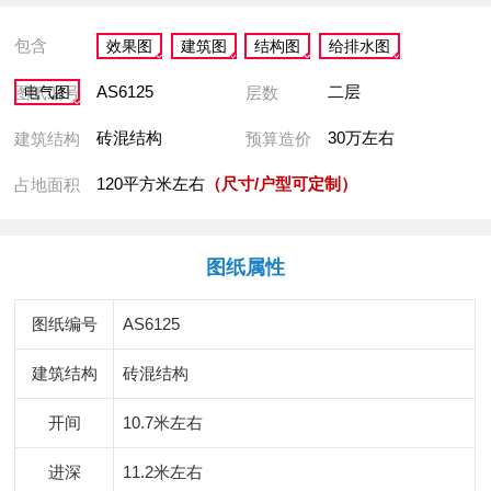
包含
效果图
建筑图
结构图
给排水图
AS6125
二层
图纸编号
层数
电气图
砖混结构
30万左右
建筑结构
预算造价
120平方米左右
（尺寸/户型可定制）
占地面积
图纸属性
图纸编号
AS6125
建筑结构
砖混结构
开间
10.7米左右
进深
11.2米左右