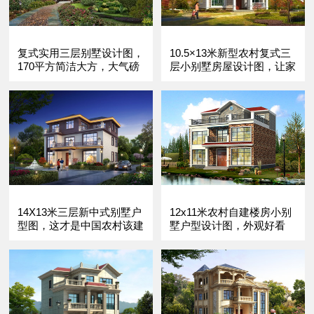
复式实用三层别墅设计图，
10.5×13米新型农村复式三
170平方简洁大方，大气磅
层小别墅房屋设计图，让家
礴。
的温暖延续。
14X13米三层新中式别墅户
12x11米农村自建楼房小别
型图，这才是中国农村该建
墅户型设计图，外观好看
的房子