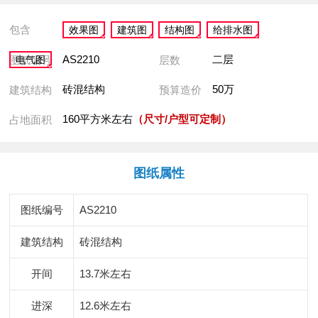
包含
效果图
建筑图
结构图
给排水图
AS2210
二层
图纸编号
层数
电气图
砖混结构
50万
建筑结构
预算造价
160平方米左右
（尺寸/户型可定制）
占地面积
图纸属性
图纸编号
AS2210
建筑结构
砖混结构
开间
13.7米左右
进深
12.6米左右