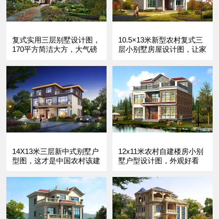
复式实用三层别墅设计图，
10.5×13米新型农村复式三
170平方简洁大方，大气磅
层小别墅房屋设计图，让家
礴。
的温暖延续。
14X13米三层新中式别墅户
12x11米农村自建楼房小别
型图，这才是中国农村该建
墅户型设计图，外观好看
的房子