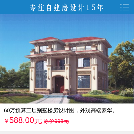
60万预算三层别墅楼房设计图，外观高端豪华。
588.00元
￥
原价998元