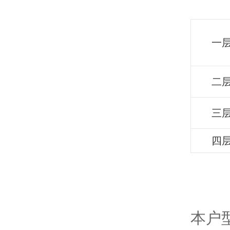
一
二
三
四
本户