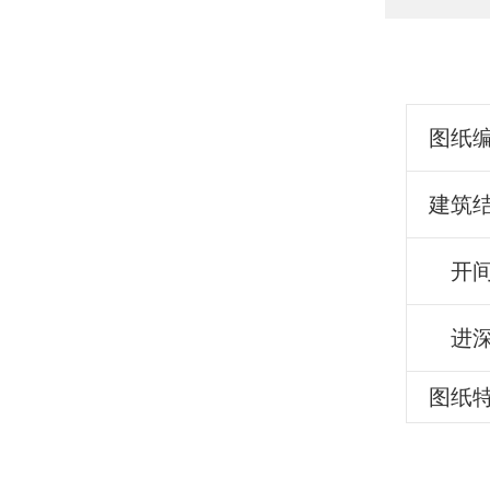
图纸
建筑
开
进
图纸