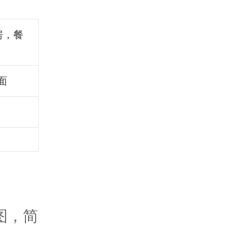
房，餐
面
图，简