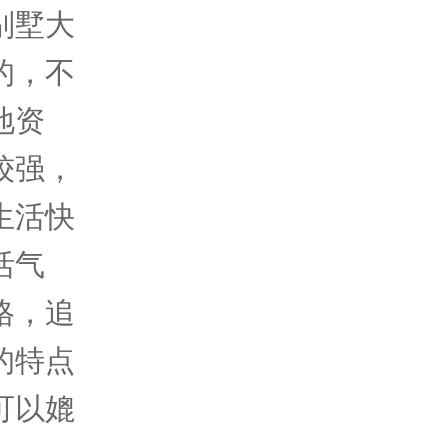
别墅大
的，不
地资
较强，
生活快
活气
格，追
的特点
可以媲