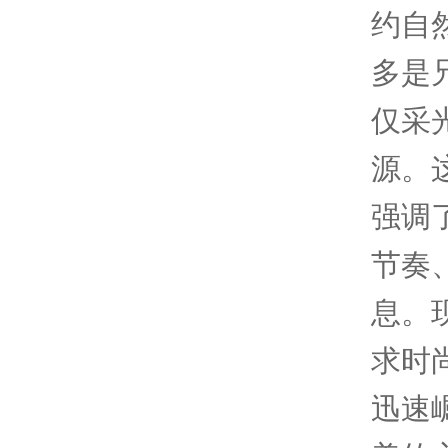
约自
多是
仅采
源。
强调
节奏
息。
求时
迅速