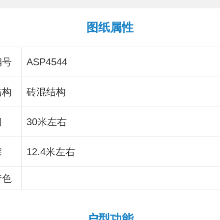
图纸属性
编号
ASP4544
结构
砖混结构
间
30米左右
深
12.4米左右
特色
户型功能