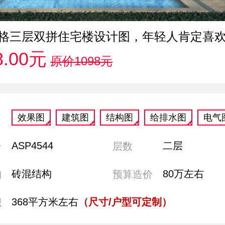
格三层双拼住宅楼设计图，年轻人肯定喜
8.00元
原价1098元
效果图
建筑图
结构图
给排水图
电气
ASP4544
二层
号
层数
砖混结构
80万左右
构
预算造价
368平方米左右
（尺寸/户型可定制）
积