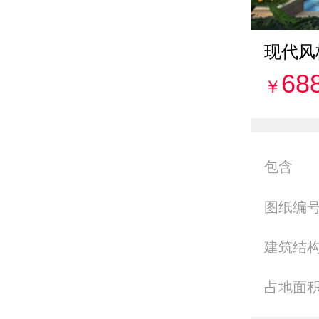
现代风
68
￥
包含
图纸编
建筑结
占地面