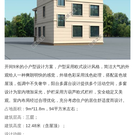
开间
9
米的小户型设计方案，户型采用欧式设计风格，简洁大气的外
观给人一种爽朗明快的感觉，外墙色彩采用浅色处理，搭配蓝色坡
屋顶，低调中不失奢华，阳台多露台设计提供多个活动空间，多窗
设计为室内增加采光，护栏采用方葫芦欧式栏杆，安全稳定又美
观。室内布局经过合理优化，充分考虑住户的居住舒适度而设计。
占地面积：
9m*11.8m
，
94
平方米左右；
建筑层高：
三层；
建筑高度：
12.48
米（含屋顶）；
设计功能：