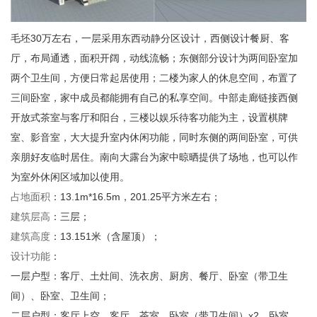
毛坯
30
万左右，一层采用东西动静分区设计，西侧设计餐厨、客
厅，布局通透，面积开阔，动线流畅；东侧部分设计为两间卧室加
两个卫生间，方便日常起居使用；二楼为家人的休息空间，布置了
三间卧室，家中成员都能拥有自己的私享空间。中部走廊链接西侧
开放式茶室与客厅和阳台，三楼以娱乐待客功能为主，设置棋牌
室、影音室，大大提升室内休闲功能，同时东侧的两间卧室，可供
亲朋好友临时居住。南向大露台为家中晾晒提供了场地，也可以作
为室外休闲区域加以使用。
占地面积
：
13.1m*16.5m
，
201.25
平方米左右；
建筑层高
：三层；
建筑高度
：
13.151
米（含屋顶）；
设计功能
：
一层户型：客厅、土灶间、洗衣房、厨房、餐厅、卧室（带卫生
间）、卧室、卫生间；
二层户型：客厅上空、客厅、茶室、卧室（带卫生间）
x2
、卧室、