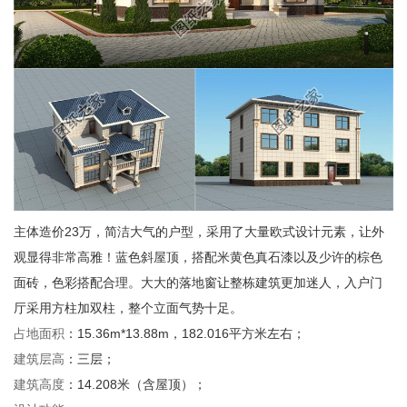
主体造价
23
万，简洁大气的户型，采用了大量欧式设计元素，让外
观显得非常高雅！蓝色斜屋顶，搭配米黄色真石漆以及少许的棕色
面砖，色彩搭配合理。大大的落地窗让整栋建筑更加迷人，入户门
厅采用方柱加双柱，整个立面气势十足。
占地面积
：
15.36m*13.88m
，
182.016
平方米左右；
建筑层高
：三层；
建筑高度
：
14.208
米（含屋顶）；