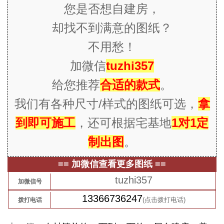
您是否想自建房，
却
找不到满意的图纸
？
不用愁！
加微信
tuzhi357
给您推荐
合适的款式
。
我们有各种尺寸/样式的图纸可选，
拿
到即可施工
，还可根据宅基地
1对1定
制出图
。
== 加微信查看更多图纸 ==
tuzhi357
加微信号
13366736247
(点击拨打电话)
拨打电话